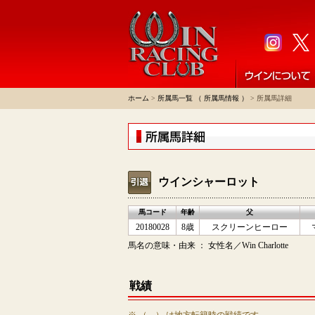
ホーム
>
所属馬一覧 （ 所属馬情報 ）
> 所属馬詳細
ウインシャーロット
馬コード
年齢
父
20180028
8歳
スクリーンヒーロー
馬名の意味・由来 ： 女性名／Win Charlotte
戦績