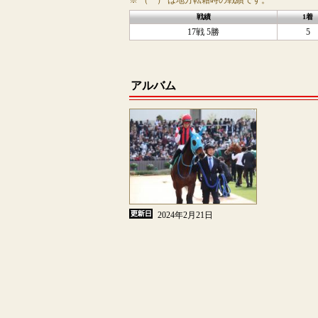
※ （ ） は地方転籍時の戦績です。
戦績
1着
17戦 5勝
5
アルバム
2024年2月21日