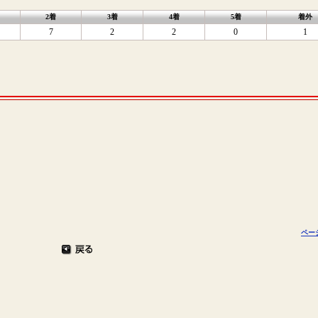
2着
3着
4着
5着
着外
7
2
2
0
1
ペー