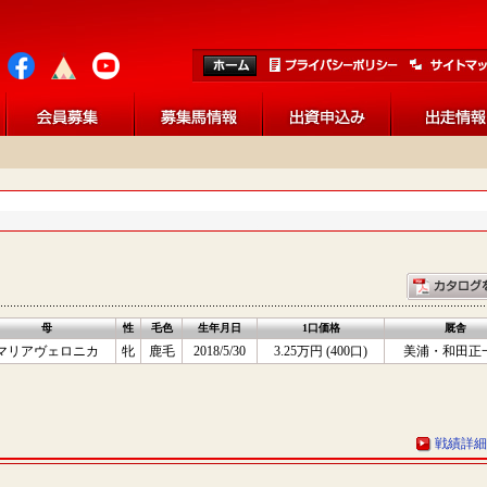
母
性
毛色
生年月日
1口価格
厩舎
マリアヴェロニカ
牝
鹿毛
2018/5/30
3.25万円 (400口)
美浦・和田正
戦績詳細