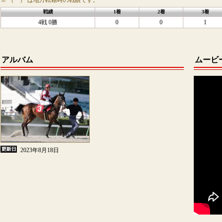
※ （ ） は地方転籍時の戦績です。
戦績
1着
2着
3着
4戦 0勝
0
0
1
アルバム
ムービ
2023年8月18日