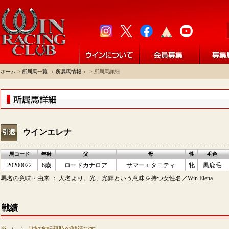
ホーム
>
所属馬一覧 （ 所属馬情報 ）
> 所属馬詳細
ウインエレナ
馬コード
年齢
父
母
性
毛色
20200022
6歳
ロードカナロア
サマーエタニティ
牝
黒鹿毛
馬名の意味・由来 ： 人名より。光、光輝という意味を持つ女性名／Win Elena
戦績