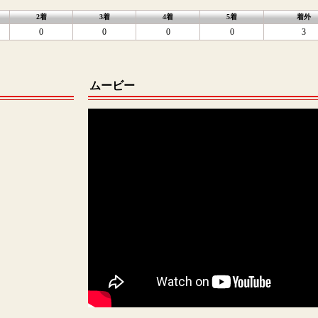
2着
3着
4着
5着
着外
0
0
0
0
3
ムービー