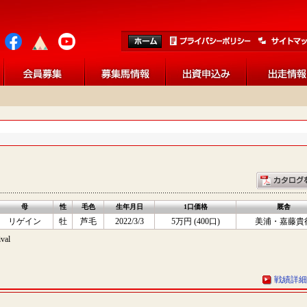
母
性
毛色
生年月日
1口価格
厩舎
リゲイン
牡
芦毛
2022/3/3
5万円 (400口)
美浦・嘉藤貴
al
戦績詳細