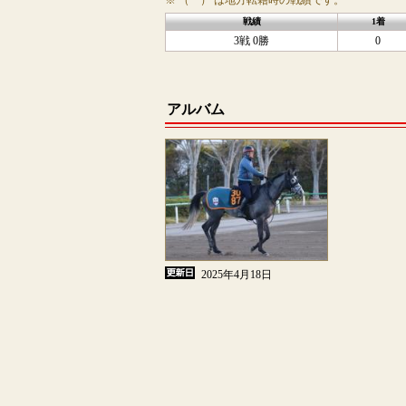
※ （ ） は地方転籍時の戦績です。
戦績
1着
3戦 0勝
0
アルバム
2025年4月18日