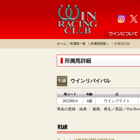
ホーム
>
所属馬一覧 （ 所属馬情報 ）
> 所属馬詳細
ウインリバイバル
馬コード
年齢
父
20220014
4歳
ウインブライト
馬名の意味・由来 ： 復興、再生／英語／Win Reviv
戦績