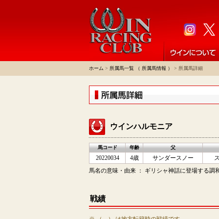
ホーム
>
所属馬一覧 （ 所属馬情報 ）
> 所属馬詳細
ウインハルモニア
馬コード
年齢
父
20220034
4歳
サンダースノー
馬名の意味・由来 ： ギリシャ神話に登場する調和の女
戦績