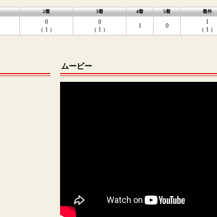
2着
3着
4着
5着
着外
0
0
1
1
0
）
（ 1 ）
（ 1 ）
（ 1 ）
ムービー