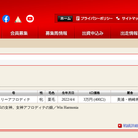
母
性
毛色
生年月日
1口価格
厩舎
スリーアフロディテ
牝
栗毛
2022/4/4
3万円 (400口)
美浦・柄崎
神。女神アフロディテの娘／Win Harmonia
戦績詳細