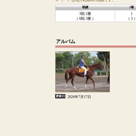
※ （ ） は地方転籍時の戦績です。
戦績
1着
3戦 1勝
1
（ 6戦 3勝 ）
（ 3 
アルバム
2026年7月17日