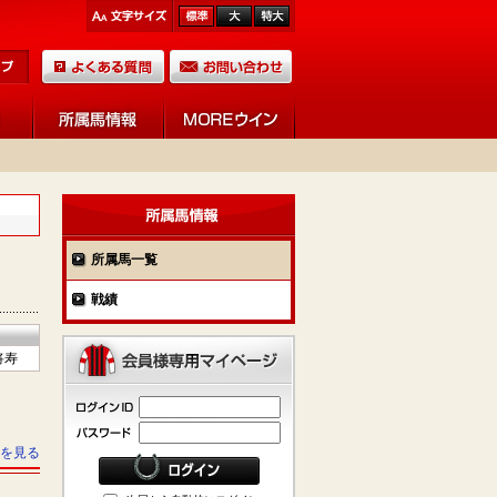
所属馬一覧
戦績
将寿
を見る