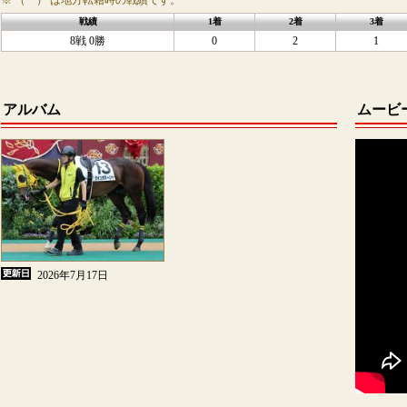
※ （ ） は地方転籍時の戦績です。
戦績
1着
2着
3着
8戦 0勝
0
2
1
アルバム
ムービ
2026年7月17日