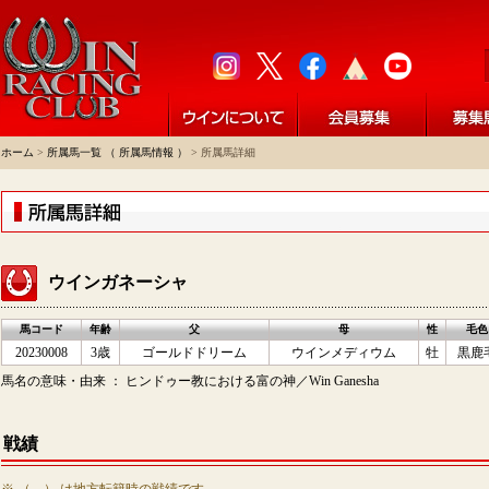
ホーム
>
所属馬一覧 （ 所属馬情報 ）
> 所属馬詳細
ウインガネーシャ
馬コード
年齢
父
母
性
毛色
20230008
3歳
ゴールドドリーム
ウインメディウム
牡
黒鹿
馬名の意味・由来 ： ヒンドゥー教における富の神／Win Ganesha
戦績