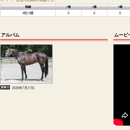
※ （ ） は地方転籍時の戦績です。
戦績
1着
2着
3着
4戦 0勝
0
0
0
アルバム
ムービ
2026年7月17日