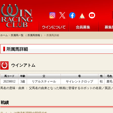
ホーム
>
所属馬一覧 （ 所属馬情報 ）
> 所属馬詳細
ウインアトム
馬コード
年齢
父
母
性
毛色
20230012
3歳
リアルスティール
サイレントクロップ
牡
鹿毛
馬名の意味・由来 ： 父馬名の由来となった映画に登場するロボットの名前／英語／Win
戦績