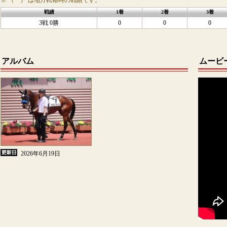
※ （ ） は地方転籍時の戦績です。
戦績
1着
2着
3着
3戦 0勝
0
0
0
アルバム
ムービ
2026年6月19日