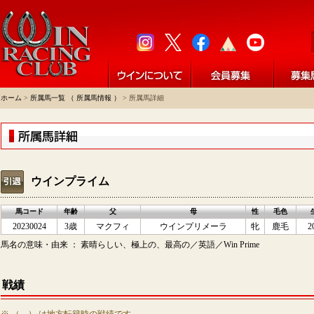
ホーム
>
所属馬一覧 （ 所属馬情報 ）
> 所属馬詳細
ウインプライム
馬コード
年齢
父
母
性
毛色
20230024
3歳
マクフィ
ウインプリメーラ
牝
鹿毛
2
馬名の意味・由来 ： 素晴らしい、極上の、最高の／英語／Win Prime
戦績