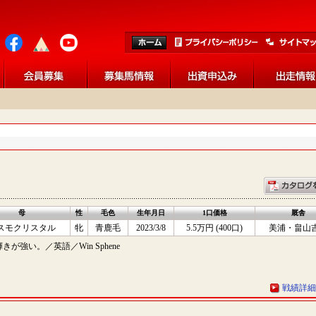
母
性
毛色
生年月日
1口価格
厩舎
スモクリスタル
牝
青鹿毛
2023/3/8
5.5万円 (400口)
美浦・畠山
強い。／英語／Win Sphene
戦績詳細