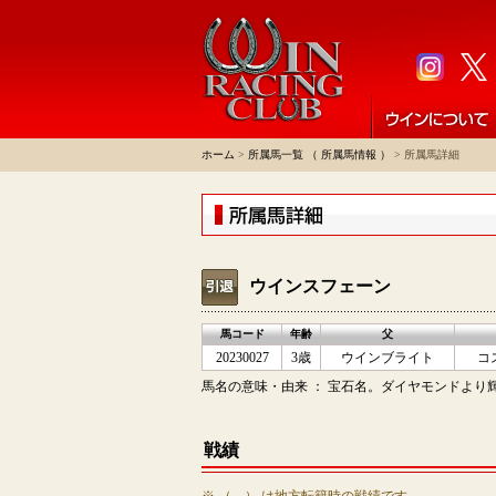
ホーム
>
所属馬一覧 （ 所属馬情報 ）
> 所属馬詳細
ウインスフェーン
馬コード
年齢
父
20230027
3歳
ウインブライト
コ
馬名の意味・由来 ： 宝石名。ダイヤモンドより輝きが
戦績