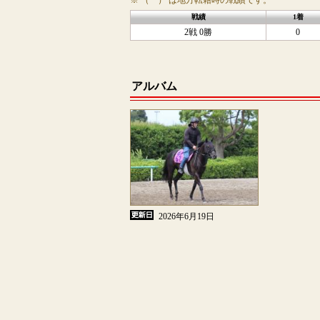
※ （ ） は地方転籍時の戦績です。
戦績
1着
2戦 0勝
0
アルバム
2026年6月19日