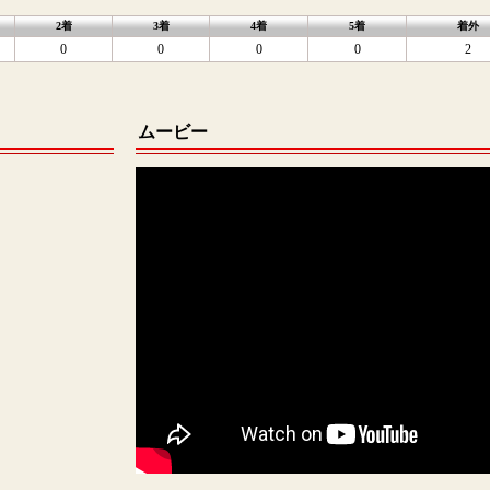
2着
3着
4着
5着
着外
0
0
0
0
2
ムービー