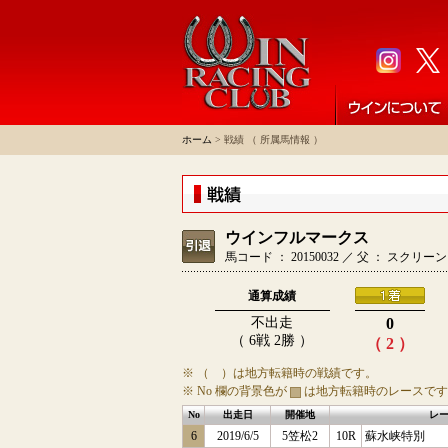
ホーム
> 戦績 （ 所属馬情報 ）
ウインフルマークス
馬コード ： 20150032 ／ 父 ： スク
通算成績
不出走
0
（ 6戦 2勝 ）
（ 2 ）
※ （ ）は地方転籍時の戦績です。
※ No 欄の背景色が
は地方転籍時のレースです
No
出走日
開催地
レ
6
2019/6/5
5笠松2
10R
蘇水峡特別