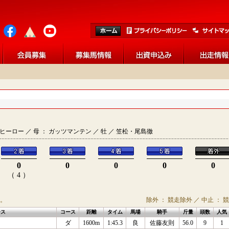
リーンヒーロー ／ 母 ： ガッツマンテン ／ 牡 ／ 笠松・尾島徹
0
0
0
0
0
（ 4 ）
。
除外 ： 競走除外 ／ 中止 ： 
ース
コース
距離
タイム
馬場
騎手
斤量
頭数
人気
ダ
1600m
1:45.3
良
佐藤友則
56.0
9
1