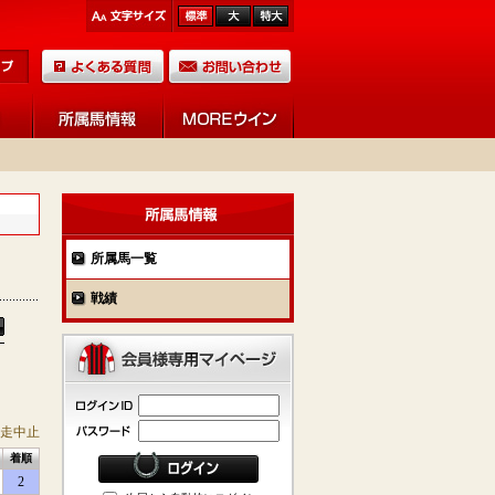
所属馬一覧
戦績
競走中止
着順
2