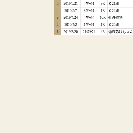
5
2019/5/21
4笠松1
3R
Ｃ21組
4
2019/5/7
3笠松1
1R
Ｃ22組
3
2019/4/24
4笠松4
10R
牡丹特別
2
2019/4/2
1笠松1
1R
Ｃ25組
1
2019/3/20
21笠松4
4R
纐纈弥咲ちゃ