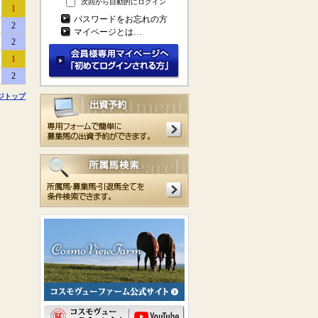
次回から自動的にログイン
1
パスワードをお忘れの方
2
マイページとは…
2
1
2
ジトップ