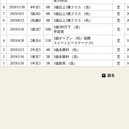
豊川特別
8
2019/11/30
4中京1
6R
3歳以上1勝クラス （混）
芝
1
7
2019/10/5
3新潟1
8R
3歳以上1勝クラス （牝）
芝
2
6
2019/8/25
2札幌4
8R
3歳以上1勝クラス （牝）
芝
2
3歳500万下 （混）
5
2019/5/18
1新潟7
10R
芝
1
早苗賞
3歳オープン （牝）国際
4
2019/4/28
2東京4
11R
芝
1
スイートピーステークスL
3
2019/3/23
2中京5
4R
3歳未勝利 （牝）
芝
2
2
2019/2/16
1東京7
5R
3歳未勝利 （混）
芝
1
1
2019/1/26
1中京3
5R
3歳新馬 （混）
芝
1