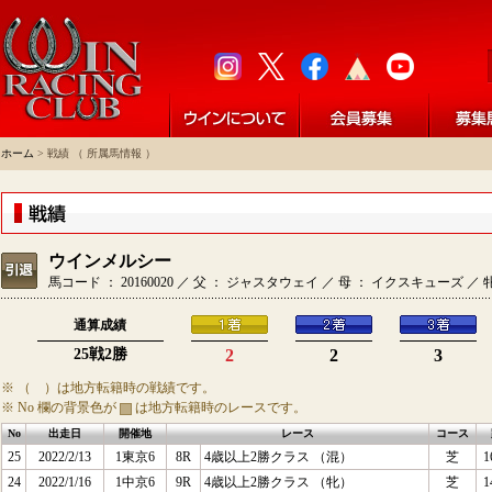
ホーム
> 戦績 （ 所属馬情報 ）
ウインメルシー
馬コード ： 20160020 ／ 父 ： ジャスタウェイ ／ 母 ： イクスキューズ ／
通算成績
25戦2勝
2
2
3
※ （ ）は地方転籍時の戦績です。
※ No 欄の背景色が
は地方転籍時のレースです。
No
出走日
開催地
レース
コース
25
2022/2/13
1東京6
8R
4歳以上2勝クラス （混）
芝
1
24
2022/1/16
1中京6
9R
4歳以上2勝クラス （牝）
芝
1