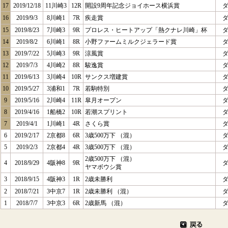
17
2019/12/18
11川崎3
12R
開設9周年記念ジョイホース横浜賞
16
2019/9/3
8川崎1
7R
疾走賞
15
2019/8/23
7川崎3
9R
プロレス・ヒートアップ「熱クナレ川崎」杯
14
2019/8/2
6川崎1
8R
小野ファームミルクジェラード賞
13
2019/7/22
5川崎3
9R
涼風賞
12
2019/7/3
4川崎2
8R
駿逸賞
11
2019/6/13
3川崎4
10R
サンクス増建賞
10
2019/5/27
3浦和1
7R
若駒特別
9
2019/5/16
2川崎4
11R
皐月オープン
8
2019/4/16
1船橋2
10R
若潮スプリント
7
2019/4/1
1川崎1
4R
さくら賞
6
2019/2/17
2京都8
6R
3歳500万下 （混）
5
2019/2/3
2京都4
4R
3歳500万下 （混）
2歳500万下 （混）
4
2018/9/29
4阪神8
9R
ヤマボウシ賞
3
2018/9/15
4阪神3
1R
2歳未勝利
2
2018/7/21
3中京7
1R
2歳未勝利 （混）
1
2018/7/7
3中京3
6R
2歳新馬 （混）