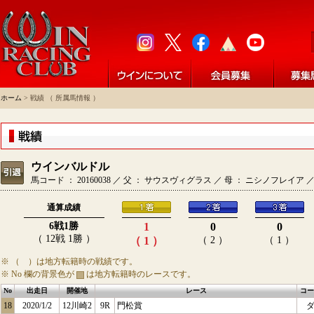
ホーム
> 戦績 （ 所属馬情報 ）
ウインバルドル
馬コード ： 20160038 ／ 父 ： サウスヴィグラス ／ 母 ： ニシノフレイア
通算成績
6戦1勝
1
0
0
（ 12戦 1勝 ）
（ 1 ）
（ 2 ）
（ 1 ）
※ （ ）は地方転籍時の戦績です。
※ No 欄の背景色が
は地方転籍時のレースです。
No
出走日
開催地
レース
コー
18
2020/1/2
12川崎2
9R
門松賞