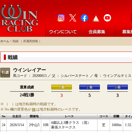
ホーム
> 戦績 （ 所属馬情報 ）
ウインレイアー
馬コード ： 20200013 ／ 父 ： シルバーステート ／ 母 ： ウインアルテミ
通算成績
24戦3勝
3
5
3
※ （ ）は地方転籍時の戦績です。
※ No 欄の背景色が
は地方転籍時のレースです。
No
出走日
開催地
レース
コース
距離
タイ
4歳以上3勝クラス （混）
24
2026/3/14
2中山5
10R
芝
1600m
1:32
幕張ステークス