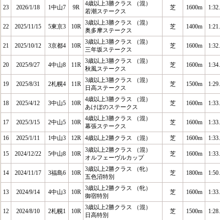
4歳以上3勝クラス （混）
23
2026/1/18
1中山7
9R
芝
1600m
1:32
若潮ステークス
3歳以上3勝クラス （混）
22
2025/11/15
5東京3
10R
芝
1400m
1:21
奥多摩ステークス
3歳以上3勝クラス （混）
21
2025/10/12
3京都4
10R
芝
1600m
1:32
三年坂ステークス
3歳以上3勝クラス （混）
20
2025/9/27
4中山8
11R
芝
1600m
1:34
秋風ステークス
3歳以上3勝クラス （混）
19
2025/8/31
2札幌4
11R
芝
1500m
1:29
日高ステークス
4歳以上3勝クラス （混）
18
2025/4/12
3中山5
10R
芝
1600m
1:33
あけぼのステークス
4歳以上3勝クラス （混）
17
2025/3/15
2中山5
10R
芝
1600m
1:33
幕張ステークス
16
2025/1/11
1中山3
12R
4歳以上2勝クラス （混）
芝
1600m
1:33
3歳以上2勝クラス （混）
15
2024/12/22
5中山8
10R
芝
1600m
1:33
オルフェーヴルカップ
3歳以上2勝クラス （牝）
14
2024/11/17
3福島6
10R
芝
1800m
1:50
五色沼特別
3歳以上2勝クラス （牝）
13
2024/9/14
4中山3
10R
芝
1600m
1:33
御宿特別
3歳以上2勝クラス （混）
12
2024/8/10
2札幌1
10R
芝
1500m
1:28
日高特別