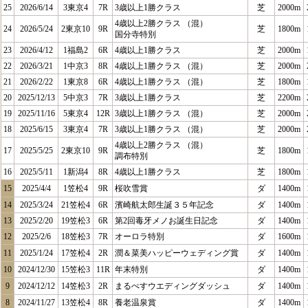
25
2026/6/14
3東京4
7R
3歳以上1勝クラス
芝
2000m
4歳以上2勝クラス （混）
24
2026/5/24
2東京10
9R
芝
1800m
国分寺特別
23
2026/4/12
1福島2
6R
4歳以上1勝クラス
芝
2000m
22
2026/3/21
1中京3
8R
4歳以上1勝クラス （混）
芝
2000m
21
2026/2/22
1東京8
6R
4歳以上1勝クラス （混）
芝
1800m
20
2025/12/13
5中京3
7R
3歳以上1勝クラス
芝
2200m
19
2025/11/16
5東京4
12R
3歳以上1勝クラス （混）
芝
2000m
18
2025/6/15
3東京4
7R
3歳以上1勝クラス （混）
芝
2000m
4歳以上2勝クラス （混）
17
2025/5/25
2東京10
9R
芝
1800m
調布特別
16
2025/5/11
1新潟4
8R
4歳以上1勝クラス
芝
1800m
15
2025/4/4
1笠松4
9R
桜吹雪賞
ダ
1400m
14
2025/3/24
21笠松4
6R
濱崎航太郎生誕３５年記念
ダ
1400m
13
2025/2/20
19笠松3
6R
第2回毒牙メノお誕生日記念
ダ
1400m
12
2025/2/6
18笠松3
7R
オーロラ特別
ダ
1600m
11
2025/1/24
17笠松4
2R
潤＆菜美ハッピーウェディング賞
ダ
1400m
10
2024/12/30
15笠松3
11R
年末特別
ダ
1400m
9
2024/12/12
14笠松3
2R
まるぺすウエディングダッシュ
ダ
1400m
8
2024/11/27
13笠松4
8R
養老温泉賞
ダ
1400m