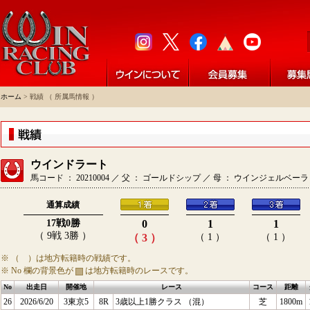
ホーム
> 戦績 （ 所属馬情報 ）
ウインドラート
馬コード ： 20210004 ／ 父 ： ゴールドシップ ／ 母 ： ウインジェルベー
通算成績
17戦0勝
0
1
1
（ 9戦 3勝 ）
（ 3 ）
（ 1 ）
（ 1 ）
※ （ ）は地方転籍時の戦績です。
※ No 欄の背景色が
は地方転籍時のレースです。
No
出走日
開催地
レース
コース
距離
26
2026/6/20
3東京5
8R
3歳以上1勝クラス （混）
芝
1800m