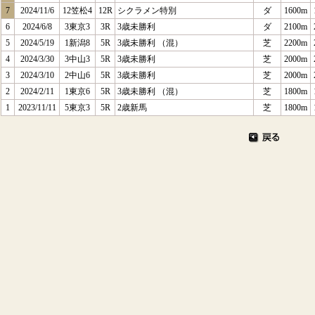
7
2024/11/6
12笠松4
12R
シクラメン特別
ダ
1600m
6
2024/6/8
3東京3
3R
3歳未勝利
ダ
2100m
5
2024/5/19
1新潟8
5R
3歳未勝利 （混）
芝
2200m
4
2024/3/30
3中山3
5R
3歳未勝利
芝
2000m
3
2024/3/10
2中山6
5R
3歳未勝利
芝
2000m
2
2024/2/11
1東京6
5R
3歳未勝利 （混）
芝
1800m
1
2023/11/11
5東京3
5R
2歳新馬
芝
1800m