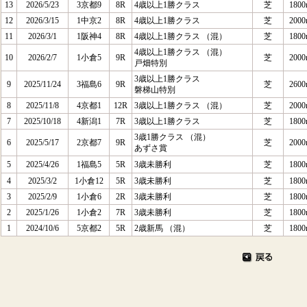
13
2026/5/23
3京都9
8R
4歳以上1勝クラス
芝
1800
12
2026/3/15
1中京2
8R
4歳以上1勝クラス
芝
2000
11
2026/3/1
1阪神4
8R
4歳以上1勝クラス （混）
芝
1800
4歳以上1勝クラス （混）
10
2026/2/7
1小倉5
9R
芝
2000
戸畑特別
3歳以上1勝クラス
9
2025/11/24
3福島6
9R
芝
2600
磐梯山特別
8
2025/11/8
4京都1
12R
3歳以上1勝クラス （混）
芝
2000
7
2025/10/18
4新潟1
7R
3歳以上1勝クラス
芝
1800
3歳1勝クラス （混）
6
2025/5/17
2京都7
9R
芝
2000
あずさ賞
5
2025/4/26
1福島5
5R
3歳未勝利
芝
1800
4
2025/3/2
1小倉12
5R
3歳未勝利
芝
1800
3
2025/2/9
1小倉6
2R
3歳未勝利
芝
1800
2
2025/1/26
1小倉2
7R
3歳未勝利
芝
1800
1
2024/10/6
5京都2
5R
2歳新馬 （混）
芝
1800