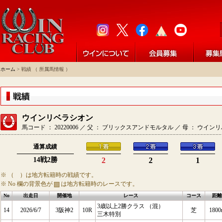
ホーム
> 戦績 （ 所属馬情報 ）
ウインリベラシオン
馬コード ： 20220006 ／ 父 ： ブリックスアンドモルタル ／ 母 ： ウイン
通算成績
14戦2勝
2
2
1
※ （ ）は地方転籍時の戦績です。
※ No 欄の背景色が
は地方転籍時のレースです。
No
出走日
開催地
レース
コース
距離
3歳以上2勝クラス （混）
14
2026/6/7
3阪神2
10R
芝
1800
三木特別