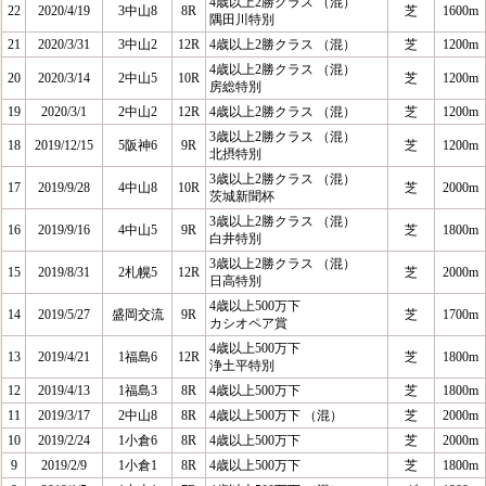
4歳以上2勝クラス （混）
22
2020/4/19
3中山8
8R
芝
1600m
隅田川特別
21
2020/3/31
3中山2
12R
4歳以上2勝クラス （混）
芝
1200m
4歳以上2勝クラス （混）
20
2020/3/14
2中山5
10R
芝
1200m
房総特別
19
2020/3/1
2中山2
12R
4歳以上2勝クラス （混）
芝
1200m
3歳以上2勝クラス （混）
18
2019/12/15
5阪神6
9R
芝
1200m
北摂特別
3歳以上2勝クラス （混）
17
2019/9/28
4中山8
10R
芝
2000m
茨城新聞杯
3歳以上2勝クラス （混）
16
2019/9/16
4中山5
9R
芝
1800m
白井特別
3歳以上2勝クラス （混）
15
2019/8/31
2札幌5
12R
芝
2000m
日高特別
4歳以上500万下
14
2019/5/27
盛岡交流
9R
芝
1700m
カシオペア賞
4歳以上500万下
13
2019/4/21
1福島6
12R
芝
1800m
浄土平特別
12
2019/4/13
1福島3
8R
4歳以上500万下
芝
1800m
11
2019/3/17
2中山8
8R
4歳以上500万下 （混）
芝
2000m
10
2019/2/24
1小倉6
8R
4歳以上500万下
芝
2000m
9
2019/2/9
1小倉1
8R
4歳以上500万下
芝
1800m