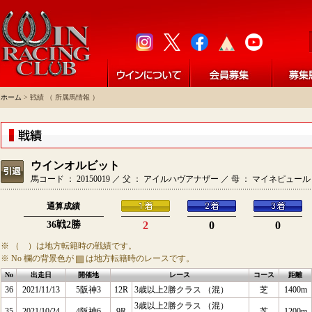
ホーム
> 戦績 （ 所属馬情報 ）
ウインオルビット
馬コード ： 20150019 ／ 父 ： アイルハヴアナザー ／ 母 ： マイネピュー
通算成績
36戦2勝
2
0
0
※ （ ）は地方転籍時の戦績です。
※ No 欄の背景色が
は地方転籍時のレースです。
No
出走日
開催地
レース
コース
距離
36
2021/11/13
5阪神3
12R
3歳以上2勝クラス （混）
芝
1400m
3歳以上2勝クラス （混）
35
2021/10/24
4阪神6
9R
芝
1200m