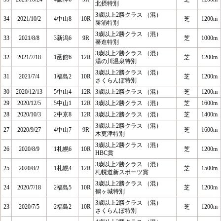
北摂特別
3歳以上2勝クラス （混）
34
2021/10/2
4中山8
10R
芝
1200m
勝浦特別
3歳以上2勝クラス （混）
33
2021/8/8
3新潟6
9R
芝
1000m
驀進特別
3歳以上2勝クラス （混）
32
2021/7/18
1函館6
12R
芝
1200m
湯の川温泉特別
3歳以上2勝クラス （混）
31
2021/7/4
1福島2
10R
芝
1200m
さくらんぼ特別
30
2020/12/13
5中山4
12R
3歳以上2勝クラス （混）
芝
1200m
29
2020/12/5
5中山1
12R
3歳以上2勝クラス （混）
芝
1600m
28
2020/10/3
2中京8
12R
3歳以上2勝クラス （混）
芝
1400m
3歳以上2勝クラス （混）
27
2020/9/27
4中山7
9R
芝
1600m
木更津特別
3歳以上2勝クラス （混）
26
2020/8/9
1札幌6
10R
芝
1200m
HBC賞
3歳以上2勝クラス （混）
25
2020/8/2
1札幌4
12R
芝
1500m
札幌道新スポーツ賞
3歳以上2勝クラス （混）
24
2020/7/18
2福島5
10R
芝
1200m
鶴ヶ城特別
3歳以上2勝クラス （混）
23
2020/7/5
2福島2
10R
芝
1200m
さくらんぼ特別