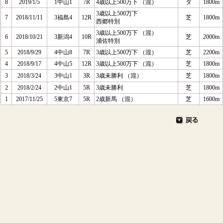
8
2019/1/5
1中山1
7R
4歳以上500万下 （混）
ダ
1800m
3歳以上500万下
7
2018/11/11
3福島4
12R
芝
1800m
西郷特別
3歳以上500万下 （混）
6
2018/10/21
3新潟4
10R
芝
2000m
浦佐特別
5
2018/9/29
4中山8
7R
3歳以上500万下 （混）
芝
2200m
4
2018/9/17
4中山5
12R
3歳以上500万下 （混）
芝
1800m
3
2018/3/24
3中山1
3R
3歳未勝利 （混）
芝
1800m
2
2018/2/24
2中山1
5R
3歳未勝利
芝
1800m
1
2017/11/25
5東京7
5R
2歳新馬 （混）
芝
1600m