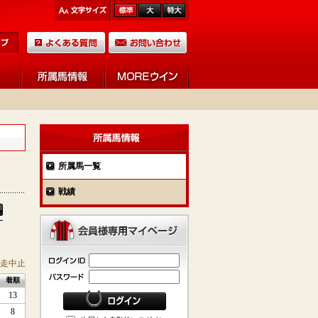
所属馬一覧
戦績
競走中止
着順
13
8