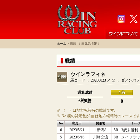
ホーム
> 戦績 （ 所属馬情報 ）
ウインラフィネ
馬コード ： 20200023 ／ 父 ： ダノン
通算成績
6戦0勝
0
※ （ ）は地方転籍時の戦績です。
※ No 欄の背景色が
は地方転籍時のレースです
No
出走日
開催地
レー
6
2023/5/21
1新潟8
5R
3歳未勝利
5
2023/5/16
川崎交流
8R
メイフラワ