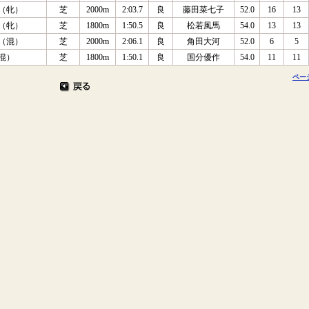
 （牝）
芝
2000m
2:03.7
良
藤田菜七子
52.0
16
13
 （牝）
芝
1800m
1:50.5
良
松若風馬
54.0
13
13
 （混）
芝
2000m
2:06.1
良
角田大河
52.0
6
5
（混）
芝
1800m
1:50.1
良
国分優作
54.0
11
11
ペー