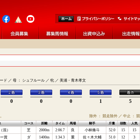
バラード ／ 母 ： シュフルール ／ 牝 ／ 美浦・青木孝文
0
0
0
1
5
。
除外 ： 競走除外 ／ 中止 ： 
ス
コース
距離
タイム
馬場
騎手
斤量
頭数
人気
 （混）
芝
2000m
2:06.7
良
小林脩斗
52.0
15
15
ー賞
ダ
1400m
1:34.3
重
佐々木大輔
51.0
12
3