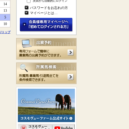
次回から自動的にログイン
14
パスワードをお忘れの方
13
マイページとは…
5
10
ジトップ