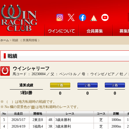
ホーム
> 戦績 （ 所属馬情報 ）
ウインシャリーフ
馬コード ： 20230004 ／ 父 ： ベンバトル ／ 母 ： ウインゼノビア ／ 牡
通算成績
5戦0勝
0
0
0
※ （ ）は地方転籍時の戦績です。
※ No 欄の背景色が
は地方転籍時のレースです。
No
出走日
開催地
レース
コース
距離
5
2026/5/17
2東京8
4R
3歳未勝利
芝
1800m
1
4
2026/4/19
1福島4
3R
3歳未勝利
芝
2000m
2