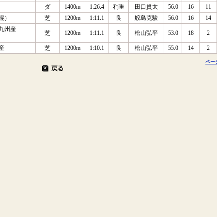
ダ
1400m
1:26.4
稍重
田口貫太
56.0
16
11
（混）
芝
1200m
1:11.1
良
鮫島克駿
56.0
16
14
 九州産
芝
1200m
1:11.1
良
松山弘平
53.0
18
2
産
芝
1200m
1:10.1
良
松山弘平
55.0
14
2
ペー