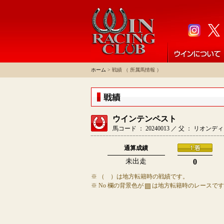
ホーム
> 戦績 （ 所属馬情報 ）
ウインテンペスト
馬コード ： 20240013 ／ 父 ： リオ
通算成績
未出走
0
※ （ ）は地方転籍時の戦績です。
※ No 欄の背景色が
は地方転籍時のレースです