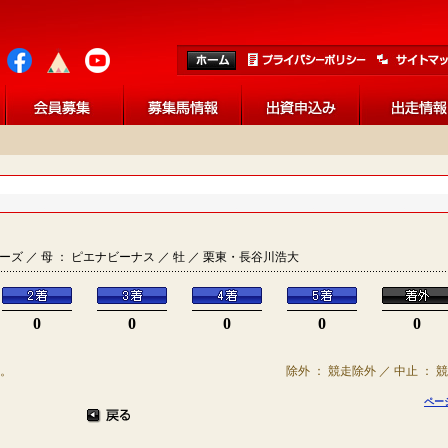
ンディーズ ／ 母 ： ピエナビーナス ／ 牡 ／ 栗東・長谷川浩大
0
0
0
0
0
。
除外 ： 競走除外 ／ 中止 ： 
ペー