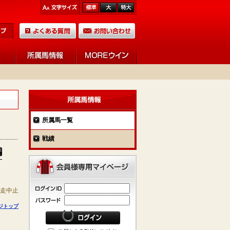
所属馬一覧
戦績
競走中止
ジトップ