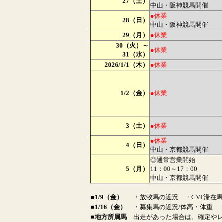
27（土）
中山・阪神競馬開催
●休業
28（日）
中山・阪神競馬開催
29（月）
●休業
30（火）～
●休業
31（水）
2026/1/1（木）
●休業
1/2（金）
●休業
3（土）
●休業
●休業
4（日）
中山・京都競馬開催
◎通常営業開始
5（月）
11：00～17：00
中山・京都競馬開催
■1/9（金）
・放牧馬の近況 ・CVF滞在
■1/16（金）
・募集馬の近況/体高・体重 
■地方所属馬
出走があった場合は、確定や