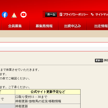
202
日）まで休業させていただきます。
します。
の表でご確認ください。
ます。ご了承ください。
ど
公式サイト更新予定など
口取り受付11：30まで
まで
枠順更新/放牧馬の近況/移動情報
枠順更新