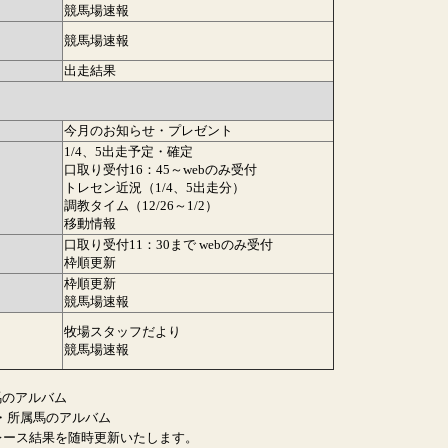
競馬場速報
競馬場速報
出走結果
今月のお知らせ・プレゼント
1/4、5出走予定・確定
口取り受付16：45～webのみ受付
トレセン近況（1/4、5出走分）
調教タイム（12/26～1/2）
移動情報
口取り受付11：30まで webのみ受付
枠順更新
枠順更新
競馬場速報
牧場スタッフだより
競馬場速報
馬のアルバム
・所属馬のアルバム
レース結果を随時更新いたします。