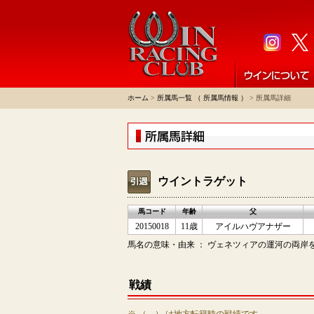
ホーム
>
所属馬一覧 （ 所属馬情報 ）
> 所属馬詳細
ウイントラゲット
馬コード
年齢
父
20150018
11歳
アイルハヴアナザー
馬名の意味・由来 ： ヴェネツィアの運河の両岸を行き来
戦績