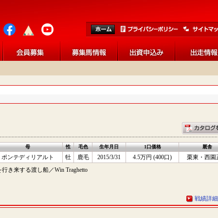
母
性
毛色
生年月日
1口価格
厩舎
ポンテディリアルト
牡
鹿毛
2015/3/31
4.5万円 (400口)
栗東・西園
する渡し船／Win Traghetto
戦績詳細