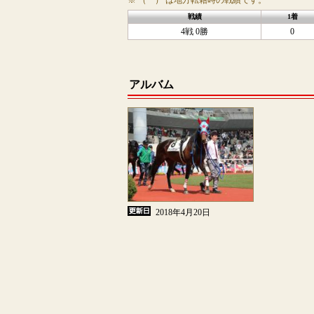
※ （ ） は地方転籍時の戦績です。
戦績
1着
4戦 0勝
0
アルバム
2018年4月20日