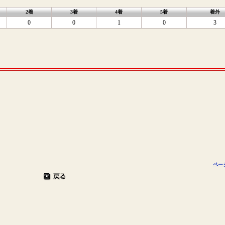
2着
3着
4着
5着
着外
0
0
1
0
3
ペー