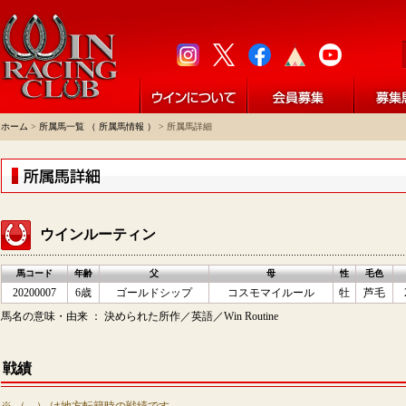
ホーム
>
所属馬一覧 （ 所属馬情報 ）
> 所属馬詳細
ウインルーティン
馬コード
年齢
父
母
性
毛色
20200007
6歳
ゴールドシップ
コスモマイルール
牡
芦毛
馬名の意味・由来 ： 決められた所作／英語／Win Routine
戦績