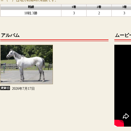
※ （ ） は地方転籍時の戦績です。
戦績
1着
2着
3着
18戦 3勝
3
2
3
アルバム
ムービ
2026年7月17日