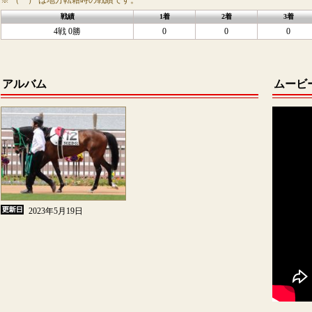
※ （ ） は地方転籍時の戦績です。
戦績
1着
2着
3着
4戦 0勝
0
0
0
アルバム
ムービ
2023年5月19日