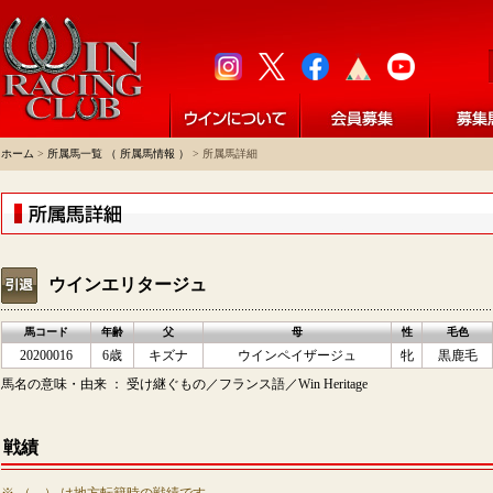
ホーム
>
所属馬一覧 （ 所属馬情報 ）
> 所属馬詳細
ウインエリタージュ
馬コード
年齢
父
母
性
毛色
20200016
6歳
キズナ
ウインペイザージュ
牝
黒鹿毛
馬名の意味・由来 ： 受け継ぐもの／フランス語／Win Heritage
戦績