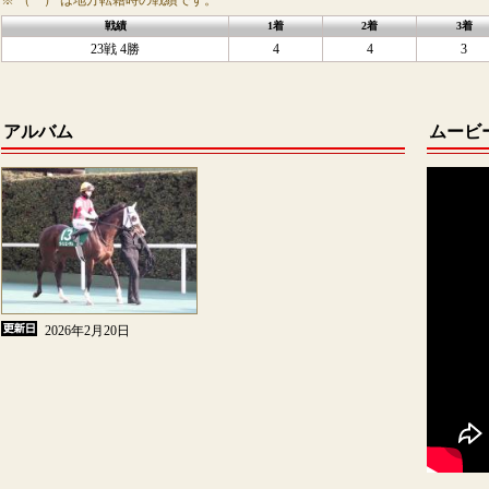
※ （ ） は地方転籍時の戦績です。
戦績
1着
2着
3着
23戦 4勝
4
4
3
アルバム
ムービ
2026年2月20日