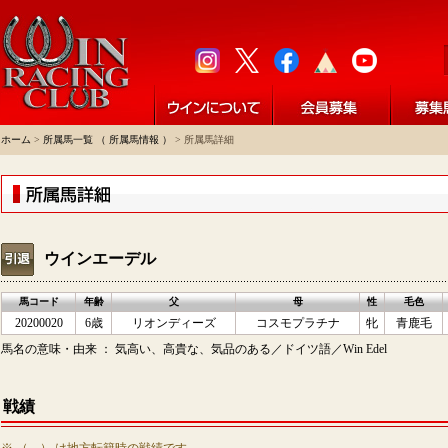
ホーム
>
所属馬一覧 （ 所属馬情報 ）
> 所属馬詳細
ウインエーデル
馬コード
年齢
父
母
性
毛色
20200020
6歳
リオンディーズ
コスモプラチナ
牝
青鹿毛
馬名の意味・由来 ： 気高い、高貴な、気品のある／ドイツ語／Win Edel
戦績