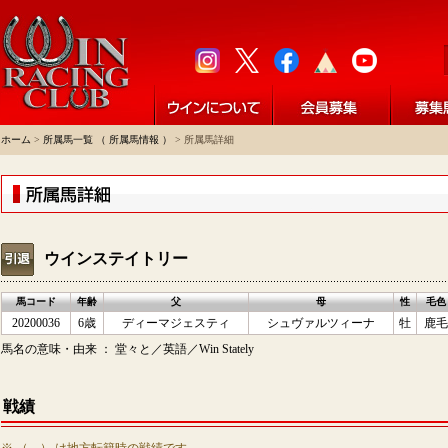
ホーム
>
所属馬一覧 （ 所属馬情報 ）
> 所属馬詳細
ウインステイトリー
馬コード
年齢
父
母
性
毛色
20200036
6歳
ディーマジェスティ
シュヴァルツィーナ
牡
鹿毛
馬名の意味・由来 ： 堂々と／英語／Win Stately
戦績