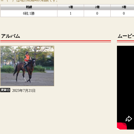
※ （ ） は地方転籍時の戦績です。
戦績
1着
2着
3着
6戦 1勝
1
0
0
アルバム
ムービ
2023年7月21日