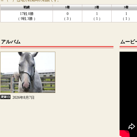
※ （ ） は地方転籍時の戦績です。
戦績
1着
2着
3着
17戦 0勝
0
1
1
（ 9戦 3勝 ）
（ 3 ）
（ 1 ）
（ 1 ）
アルバム
ムービ
2026年8月7日