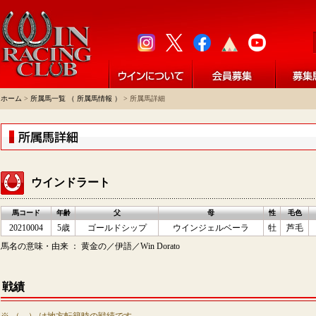
ホーム
>
所属馬一覧 （ 所属馬情報 ）
> 所属馬詳細
ウインドラート
馬コード
年齢
父
母
性
毛色
20210004
5歳
ゴールドシップ
ウインジェルベーラ
牡
芦毛
馬名の意味・由来 ： 黄金の／伊語／Win Dorato
戦績