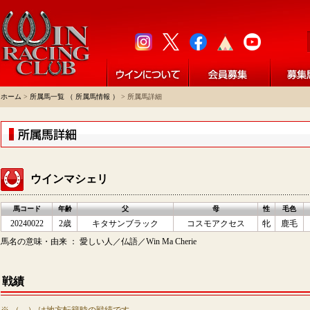
ホーム
>
所属馬一覧 （ 所属馬情報 ）
> 所属馬詳細
ウインマシェリ
馬コード
年齢
父
母
性
毛色
20240022
2歳
キタサンブラック
コスモアクセス
牝
鹿毛
馬名の意味・由来 ： 愛しい人／仏語／Win Ma Cherie
戦績