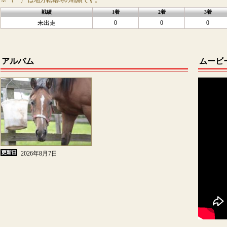
※ （ ） は地方転籍時の戦績です。
戦績
1着
2着
3着
未出走
0
0
0
アルバム
ムービ
2026年8月7日