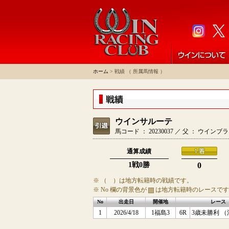
ホーム
> 戦績 （ 所属馬情報 ）
ウインサルーテ
馬コード ： 20230037 ／ 父 ： ウイ
通算成績
1戦0勝
0
※ （ ）は地方転籍時の戦績です。
※ No 欄の背景色が
は地方転籍時のレースです
No
出走日
開催地
レース
1
2026/4/18
1福島3
6R
3歳未勝利 （