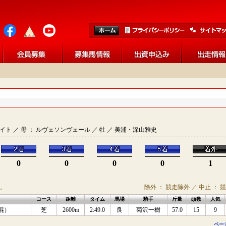
ンブライト ／ 母 ： ルヴェソンヴェール ／ 牡 ／ 美浦・深山雅史
0
0
0
0
1
。
除外 ： 競走除外 ／ 中止 ： 
コース
距離
タイム
馬場
騎手
斤量
頭数
人気
混）
芝
2600m
2:49.0
良
菊沢一樹
57.0
15
9
ペー