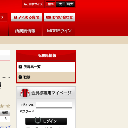
所属馬一覧
戦績
競走中止
着順
15
ジトップ