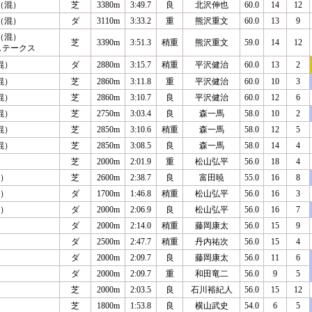
（混）
芝
3380m
3:49.7
良
北沢伸也
60.0
14
12
（混）
ダ
3110m
3:33.2
重
熊沢重文
60.0
13
9
（混）
芝
3390m
3:51.3
稍重
熊沢重文
59.0
14
12
ステークス
混）
ダ
2880m
3:15.7
稍重
平沢健治
60.0
13
2
混）
芝
2860m
3:11.8
重
平沢健治
60.0
10
3
混）
芝
2860m
3:10.7
良
平沢健治
60.0
12
6
混）
芝
2750m
3:03.4
良
森一馬
58.0
10
2
混）
芝
2850m
3:10.6
稍重
森一馬
58.0
12
5
混）
芝
2850m
3:08.5
良
森一馬
58.0
14
4
芝
2000m
2:01.9
重
松山弘平
56.0
18
4
混）
芝
2600m
2:38.7
良
富田暁
55.0
16
8
混）
ダ
1700m
1:46.8
稍重
松山弘平
56.0
16
3
混）
ダ
2000m
2:06.9
良
松山弘平
56.0
16
7
ダ
2000m
2:14.0
稍重
藤岡康太
56.0
15
9
ダ
2500m
2:47.7
稍重
丹内祐次
56.0
15
4
ダ
2000m
2:09.7
良
藤岡康太
56.0
11
6
ダ
2000m
2:09.7
重
和田竜二
56.0
9
5
芝
2000m
2:03.5
良
石川裕紀人
56.0
15
12
芝
1800m
1:53.8
良
横山武史
54.0
6
5