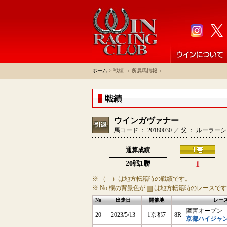
ホーム
> 戦績 （ 所属馬情報 ）
ウインガヴァナー
馬コード ： 20180030 ／ 父 ： ルー
通算成績
20戦1勝
1
※ （ ）は地方転籍時の戦績です。
※ No 欄の背景色が
は地方転籍時のレースです
No
出走日
開催地
レー
障害オープン 
20
2023/5/13
1京都7
8R
京都ハイジャン