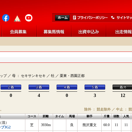
ラーシップ ／ 母 ： セキサンキセキ ／ 牡 ／ 栗東・西園正都
0
4
0
3
12
。
除外 ： 競走除外 ／ 中止 ： 
ス
コース
距離
タイム
馬場
騎手
斤量
頭数
人気
（混）
芝
3930m
良
熊沢重文
60.0
11
11
プJG2