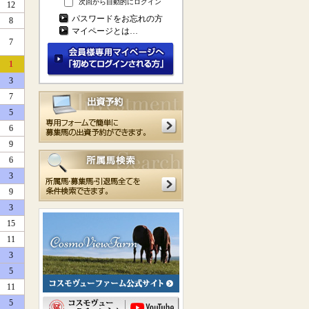
次回から自動的にログイン
12
パスワードをお忘れの方
8
マイページとは…
7
1
3
7
5
6
9
6
3
9
3
15
11
3
5
11
5