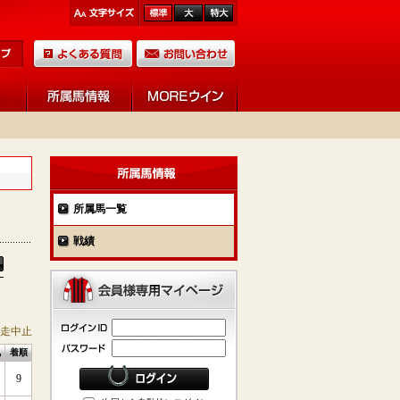
所属馬一覧
戦績
競走中止
気
着順
9