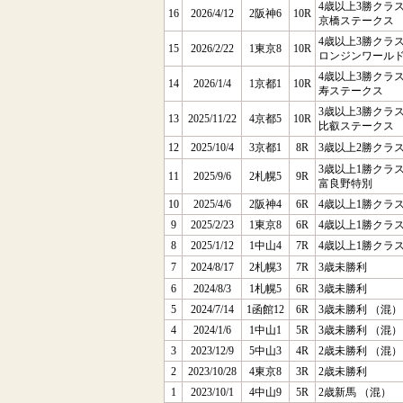
4歳以上3勝クラス
16
2026/4/12
2阪神6
10R
京橋ステークス
4歳以上3勝クラス
15
2026/2/22
1東京8
10R
ロンジンワール
4歳以上3勝クラス
14
2026/1/4
1京都1
10R
寿ステークス
3歳以上3勝クラス
13
2025/11/22
4京都5
10R
比叡ステークス
12
2025/10/4
3京都1
8R
3歳以上2勝クラス
3歳以上1勝クラス
11
2025/9/6
2札幌5
9R
富良野特別
10
2025/4/6
2阪神4
6R
4歳以上1勝クラス
9
2025/2/23
1東京8
6R
4歳以上1勝クラス
8
2025/1/12
1中山4
7R
4歳以上1勝クラス
7
2024/8/17
2札幌3
7R
3歳未勝利
6
2024/8/3
1札幌5
6R
3歳未勝利
5
2024/7/14
1函館12
6R
3歳未勝利 （混）
4
2024/1/6
1中山1
5R
3歳未勝利 （混）
3
2023/12/9
5中山3
4R
2歳未勝利 （混）
2
2023/10/28
4東京8
3R
2歳未勝利
1
2023/10/1
4中山9
5R
2歳新馬 （混）