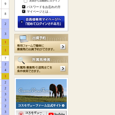
次回から自動的にログイン
9
パスワードをお忘れの方
マイページとは…
8
2
3
1
1
7
2
4
1
2
2
3
3
2
3