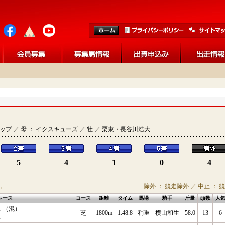
ルドシップ ／ 母 ： イクスキューズ ／ 牡 ／ 栗東・長谷川浩大
5
4
1
0
4
。
除外 ： 競走除外 ／ 中止 ： 
レース
コース
距離
タイム
馬場
騎手
斤量
頭数
人
 （混）
芝
1800m
1:48.8
稍重
横山和生
58.0
13
6
ス