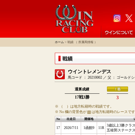
ホーム
> 戦績 （ 所属馬情報 ）
ウイントレメンデス
馬コード ： 20210002 ／ 父 ： ゴー
通算成績
17戦3勝
3
※ （ ）は地方転籍時の戦績です。
※ No 欄の背景色が
は地方転籍時のレースです
No
出走日
開催地
3歳以上3勝クラス
17
2026/7/11
1函館9
11R
五稜郭ステーク