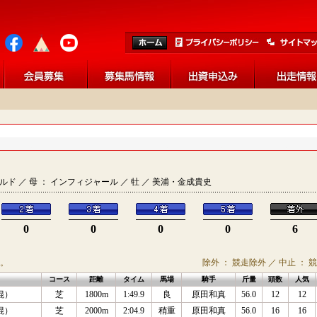
ザワールド ／ 母 ： インフィジャール ／ 牡 ／ 美浦・金成貴史
0
0
0
0
6
。
除外 ： 競走除外 ／ 中止 ： 
コース
距離
タイム
馬場
騎手
斤量
頭数
人気
混）
芝
1800m
1:49.9
良
原田和真
56.0
12
12
混）
芝
2000m
2:04.9
稍重
原田和真
56.0
16
16