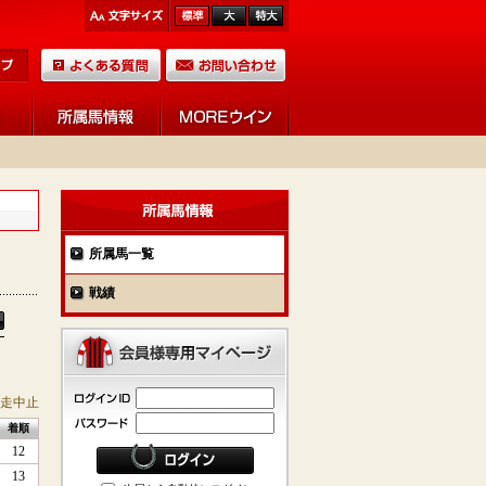
所属馬一覧
戦績
競走中止
着順
12
13