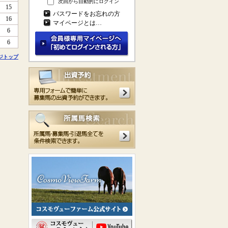
次回から自動的にログイン
15
パスワードをお忘れの方
16
マイページとは…
6
6
ジトップ