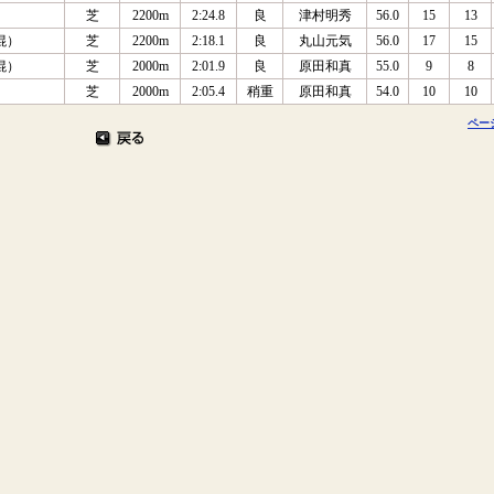
芝
2200m
2:24.8
良
津村明秀
56.0
15
13
混）
芝
2200m
2:18.1
良
丸山元気
56.0
17
15
混）
芝
2000m
2:01.9
良
原田和真
55.0
9
8
芝
2000m
2:05.4
稍重
原田和真
54.0
10
10
ペー