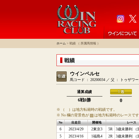
ホーム
> 戦績 （ 所属馬情報 ）
ウインペルセ
馬コード ： 20200034 ／ 父 ： トゥ
通算成績
6戦0勝
0
※ （ ）は地方転籍時の戦績です。
※ No 欄の背景色が
は地方転籍時のレースです
No
出走日
開催地
レース
6
2023/4/29
2東京3
5R
3歳未勝利 （
5
2023/4/16
1福島4
2R
3歳未勝利 （