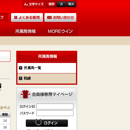
所属馬一覧
戦績
競走中止
着順
14
16