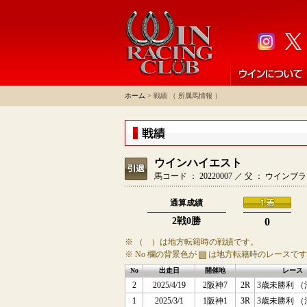
ホーム
> 戦績 （ 所属馬情報 ）
ウインハイエスト
馬コード ： 20220007 ／ 父 ： ウイ
通算成績
2戦0勝
0
※ （ ）は地方転籍時の戦績です。
※ No 欄の背景色が
は地方転籍時のレースです
No
出走日
開催地
レース
2
2025/4/19
2阪神7
2R
3歳未勝利 （
1
2025/3/1
1阪神1
3R
3歳未勝利 （