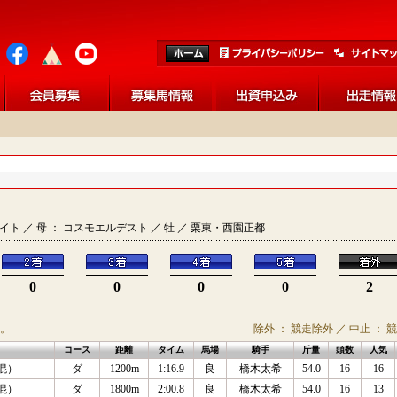
ンブライト ／ 母 ： コスモエルデスト ／ 牡 ／ 栗東・西園正都
0
0
0
0
2
。
除外 ： 競走除外 ／ 中止 ： 
コース
距離
タイム
馬場
騎手
斤量
頭数
人気
混）
ダ
1200m
1:16.9
良
橋木太希
54.0
16
16
混）
ダ
1800m
2:00.8
良
橋木太希
54.0
16
13