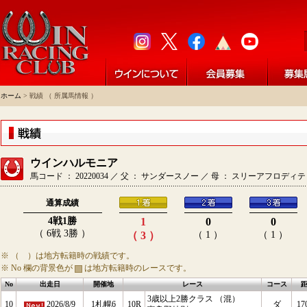
ホーム
> 戦績 （ 所属馬情報 ）
ウインハルモニア
馬コード ： 20220034 ／ 父 ： サンダースノー ／ 母 ： スリーアフロディ
通算成績
4戦1勝
1
0
0
（ 6戦 3勝 ）
（ 3 ）
（ 1 ）
（ 1 ）
※ （ ）は地方転籍時の戦績です。
※ No 欄の背景色が
は地方転籍時のレースです。
No
出走日
開催地
レース
コース
3歳以上2勝クラス （混）
10
2026/8/9
1札幌6
10R
ダ
17