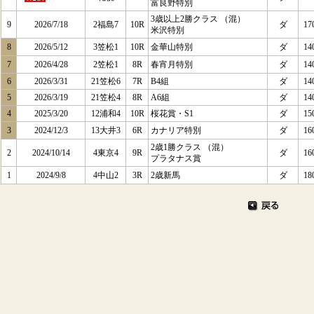
富良野特別
3歳以上2勝クラス （混）
9
2026/7/18
2福島7
10R
ダ
17
米沢特別
8
2026/5/12
3笠松1
10R
金華山特別
ダ
14
7
2026/4/28
2笠松1
8R
春宵月特別
ダ
14
6
2026/3/31
21笠松6
7R
B4組
ダ
14
5
2026/3/19
21笠松4
8R
A6組
ダ
14
4
2025/3/20
12浦和4
10R
桜花賞・S1
ダ
15
3
2024/12/3
13大井3
6R
カナリア特別
ダ
16
2歳1勝クラス （混）
2
2024/10/14
4東京4
9R
ダ
16
プラタナス賞
1
2024/9/8
4中山2
3R
2歳新馬
ダ
18