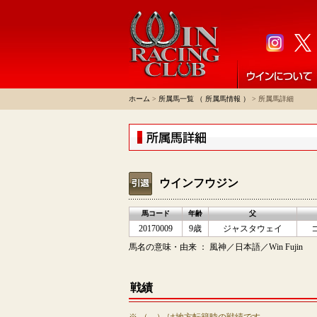
ホーム
>
所属馬一覧 （ 所属馬情報 ）
> 所属馬詳細
ウインフウジン
馬コード
年齢
父
20170009
9歳
ジャスタウェイ
馬名の意味・由来 ： 風神／日本語／Win Fujin
戦績