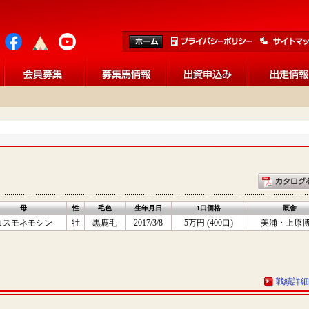
母
性
毛色
生年月日
1口価格
厩舎
コスモネモシン
牡
黒鹿毛
2017/3/8
5万円 (400口)
美浦・上原
戦績詳細