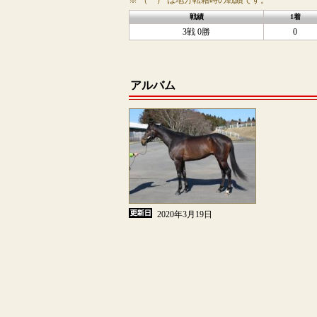
※ （ ） は地方転籍時の戦績です。
戦績
1着
3戦 0勝
0
アルバム
2020年3月19日