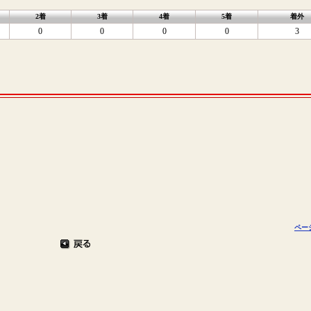
2着
3着
4着
5着
着外
0
0
0
0
3
ペー