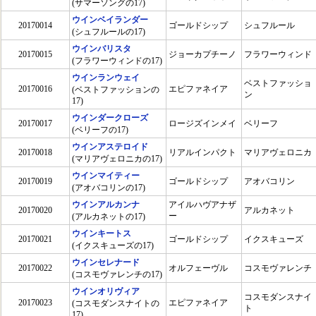
(サマーソングの17)
ウインベイランダー
20170014
ゴールドシップ
シュフルール
(シュフルールの17)
ウインバリスタ
20170015
ジョーカプチーノ
フラワーウィンド
(フラワーウィンドの17)
ウインランウェイ
ベストファッショ
20170016
エピファネイア
(ベストファッションの
ン
17)
ウインダークローズ
20170017
ロージズインメイ
ベリーフ
(ベリーフの17)
ウインアステロイド
20170018
リアルインパクト
マリアヴェロニカ
(マリアヴェロニカの17)
ウインマイティー
20170019
ゴールドシップ
アオバコリン
(アオバコリンの17)
ウインアルカンナ
アイルハヴアナザ
20170020
アルカネット
ー
(アルカネットの17)
ウインキートス
20170021
ゴールドシップ
イクスキューズ
(イクスキューズの17)
ウインセレナード
20170022
オルフェーヴル
コスモヴァレンチ
(コスモヴァレンチの17)
ウインオリヴィア
コスモダンスナイ
20170023
エピファネイア
(コスモダンスナイトの
ト
17)