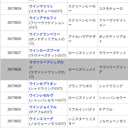
ウインマリリン
スクリーンヒーロ
20170024
コスモチェーロ
ー
(コスモチェーロの17)
ウインアマルフィ
スクリーンヒーロ
フリーヴァケイシ
20170025
(フリーヴァケイション
ー
ョン
の17)
ウインクランベリー
アイルハヴアナザ
ポンテディリアル
20170026
(ポンテディリアルトの
ー
ト
17)
ウインローズブーケ
20170027
ロージズインメイ
ラヴァーズナット
(ラヴァーズナットの17)
ラヴァリーフリッグの
ラヴァリーフリッ
17
20170028
ロージズインメイ
グ
(ラヴァリーフリッグの
17)
ウインセブリオン
20170029
グランプリボス
シャドウリング
(シャドウリングの17)
ウインレゼルヴ
20170030
ロージズインメイ
シャンパンセラー
(シャンパンセラーの17)
ウインジョイフル
20170031
リアルインパクト
チアフル
(チアフルの17)
ウインスコーグ
シニスターミニス
20170032
ノルウェーノモリ
ター
(ノルウェーノモリの17)