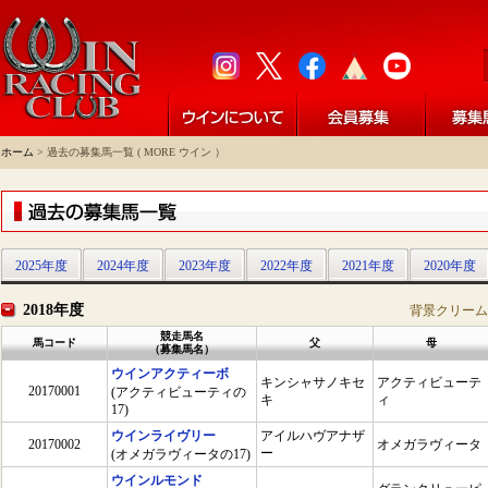
ホーム
> 過去の募集馬一覧 ( MORE ウイン ）
2025年度
2024年度
2023年度
2022年度
2021年度
2020年度
2018年度
背景クリーム
競走馬名
馬コード
父
母
（募集馬名）
ウインアクティーボ
キンシャサノキセ
アクティビューテ
20170001
(アクティビューティの
キ
ィ
17)
ウインライヴリー
アイルハヴアナザ
20170002
オメガラヴィータ
ー
(オメガラヴィータの17)
ウインルモンド