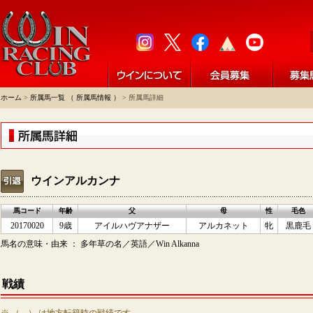
ホーム
>
所属馬一覧 （ 所属馬情報 ）
> 所属馬詳細
ウインアルカンナ
馬コード
年齢
父
母
性
毛色
20170020
9歳
アイルハヴアナザー
アルカネット
牝
黒鹿毛
馬名の意味・由来 ： 多年草の名／英語／Win Alkanna
戦績