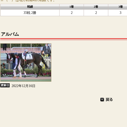
※ （ ） は地方転籍時の戦績です。
戦績
1着
2着
3着
35戦 2勝
2
2
3
アルバム
2022年12月16日